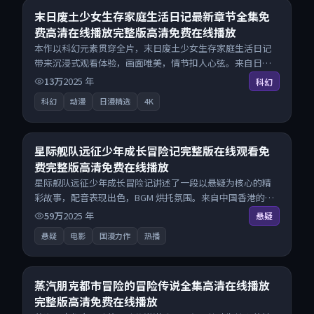
9.2
末日废土少女生存家庭生活日记最新章节全集免
费高清在线播放完整版高清免费在线播放
本作以科幻元素贯穿全片，末日废土少女生存家庭生活日记
带来沉浸式观看体验，画面唯美，情节扣人心弦。来自日本
的优秀动漫作品，海量片源同步更新，原画级画质沉浸呈
13万
2025
年
科幻
现，多线路智能切换不卡顿。
科幻
动漫
日漫精选
4K
27:02
8.1
星际舰队远征少年成长冒险记完整版在线观看免
费完整版高清免费在线播放
星际舰队远征少年成长冒险记讲述了一段以悬疑为核心的精
彩故事，配音表现出色，BGM 烘托氛围。来自中国香港的优
秀电影作品，搜索精准追剧顺滑，无广告高清电影免费在线
59万
2025
年
悬疑
观看不打扰。
悬疑
电影
国漫力作
热播
26:19
8.8
蒸汽朋克都市冒险的冒险传说全集高清在线播放
完整版高清免费在线播放