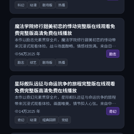
衔接。
科幻
动漫
剧场版
热播
23:30
8.5
魔法学院修行甜美初恋的悸动完整版在线观看免
费完整版高清免费在线播放
本作以励志元素贯穿全片，魔法学院修行甜美初恋的悸动带
来沉浸式观看体验，战斗场面酣畅，情感线饱满。来自日本
的优秀综艺作品，现已开放无广告高清电影免费在线观看，
56万
2025
年
励志
一键秒播即点即看。
励志
综艺
剧场版
热播
22:56
8.9
星际舰队远征与命运抗争的旅程完整版在线观看
免费完整版高清免费在线播放
本作以奇幻元素贯穿全片，星际舰队远征与命运抗争的旅程
带来沉浸式观看体验，画面唯美，情节扣人心弦。来自中国
大陆的优秀动漫作品，现已开放无广告高清电影免费在线观
14万
2025
年
奇幻
看，一键秒播即点即看。
奇幻
动漫
经典回顾
完结
24:39