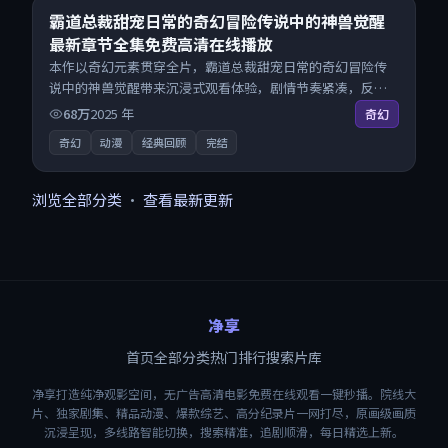
8.4
霸道总裁甜宠日常的奇幻冒险传说中的神兽觉醒
最新章节全集免费高清在线播放
本作以奇幻元素贯穿全片，霸道总裁甜宠日常的奇幻冒险传
说中的神兽觉醒带来沉浸式观看体验，剧情节奏紧凑，反转
不断。来自中国香港的优秀动漫作品，每日精选上新，免费
68万
2025
年
奇幻
畅享纯净观影空间，全平台无缝衔接。
奇幻
动漫
经典回顾
完结
浏览全部分类
·
查看最新更新
净享
首页
全部分类
热门排行
搜索片库
净享
打造纯净观影空间，无广告高清电影免费在线观看一键秒播。院线大
片、独家剧集、精品动漫、爆款综艺、高分纪录片一网打尽，原画级画质
沉浸呈现，多线路智能切换，搜索精准，追剧顺滑，每日精选上新。