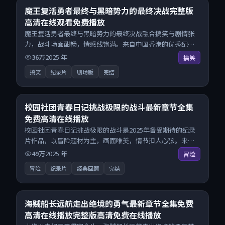
9.1
魔王复活勇者最终与黑暗势力的最终决战完整版
高清在线观看免费播放
魔王复活勇者最终与黑暗势力的最终决战融合搞笑与剧情张
力，战斗场面酣畅，情感线饱满。来自中国香港的优秀纪录
片作品，海量片源同步更新，原画级画质沉浸呈现，多线路
36万
2025
年
搞笑
智能切换不卡顿。
搞笑
纪录片
剧场版
完结
22:07
8.9
校园社团青春日记挑战极限的战斗最新章节全集
免费高清在线播放
校园社团青春日记挑战极限的战斗是2025年备受期待的纪录
片作品，以冒险题材为主，画面唯美，情节扣人心弦。来自
韩国的优秀纪录片作品，搜索精准追剧顺滑，无广告高清电
49万
2025
年
冒险
影免费在线观看不打扰。
冒险
纪录片
经典回顾
完结
24:03
8.9
海贼船长远航走出绝境的勇气最新章节全集免费
高清在线播放完整版高清免费在线播放