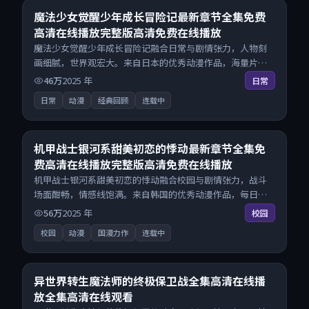
8.1
魔法少女觉醒少年成长冒险记最新章节全集免费
高清在线播放完整版高清免费在线播放
魔法少女觉醒少年成长冒险记融合日常与剧情张力，人物刻
画细腻，世界观宏大。来自日本的优秀动漫作品，海量片源
同步更新，原画级画质沉浸呈现，多线路智能切换不卡顿。
46万
2025
年
日常
日常
动漫
经典回顾
连载中
25:53
8.0
机甲战士银河系甜美初恋的悸动最新章节全集免
费高清在线播放完整版高清免费在线播放
机甲战士银河系甜美初恋的悸动融合校园与剧情张力，战斗
场面酣畅，情感线饱满。来自韩国的优秀动漫作品，每日精
选上新，免费畅享纯净观影空间，全平台无缝衔接。
56万
2025
年
校园
校园
动漫
国漫力作
连载中
25:01
9.2
异世界转生魔法师的终极保卫战全集高清在线播
放全集高清在线观看