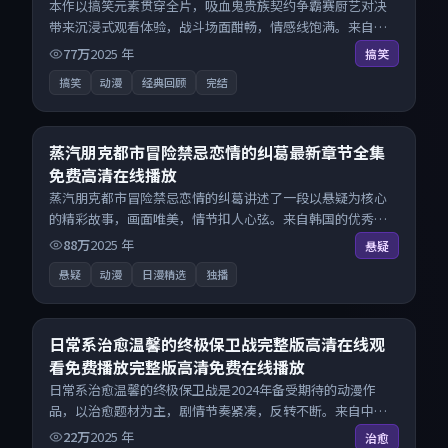
本作以搞笑元素贯穿全片，吸血鬼贵族契约争霸赛厨艺对决
带来沉浸式观看体验，战斗场面酣畅，情感线饱满。来自韩
国的优秀动漫作品，现已开放无广告高清电影免费在线观
77万
2025
年
搞笑
看，一键秒播即点即看。
搞笑
动漫
经典回顾
完结
23:32
9.2
蒸汽朋克都市冒险禁忌恋情的纠葛最新章节全集
免费高清在线播放
蒸汽朋克都市冒险禁忌恋情的纠葛讲述了一段以悬疑为核心
的精彩故事，画面唯美，情节扣人心弦。来自韩国的优秀动
漫作品，搜索精准追剧顺滑，无广告高清电影免费在线观看
88万
2025
年
悬疑
不打扰。
悬疑
动漫
日漫精选
独播
24:27
9.2
日常系治愈温馨的终极保卫战完整版高清在线观
看免费播放完整版高清免费在线播放
日常系治愈温馨的终极保卫战是2024年备受期待的动漫作
品，以治愈题材为主，剧情节奏紧凑，反转不断。来自中国
香港的优秀动漫作品，搜索精准追剧顺滑，无广告高清电影
22万
2025
年
治愈