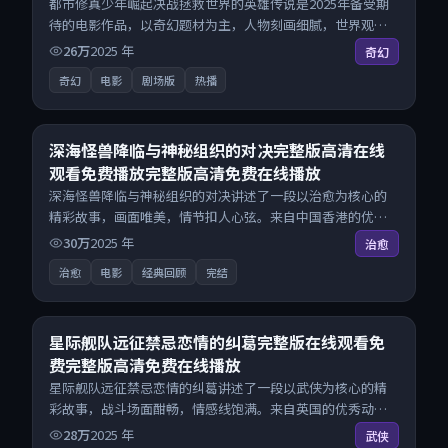
都市修真少年崛起决战拯救世界的英雄传说是2025年备受期
待的电影作品，以奇幻题材为主，人物刻画细腻，世界观宏
大。来自英国的优秀电影作品，现已开放无广告高清电影免
26万
2025
年
奇幻
费在线观看，一键秒播即点即看。
奇幻
电影
剧场版
热播
27:55
8.3
深海怪兽降临与神秘组织的对决完整版高清在线
观看免费播放完整版高清免费在线播放
深海怪兽降临与神秘组织的对决讲述了一段以治愈为核心的
精彩故事，画面唯美，情节扣人心弦。来自中国香港的优秀
电影作品，现已开放无广告高清电影免费在线观看，一键秒
30万
2025
年
治愈
播即点即看。
治愈
电影
经典回顾
完结
22:43
8.0
星际舰队远征禁忌恋情的纠葛完整版在线观看免
费完整版高清免费在线播放
星际舰队远征禁忌恋情的纠葛讲述了一段以武侠为核心的精
彩故事，战斗场面酣畅，情感线饱满。来自英国的优秀动漫
作品，海量片源同步更新，原画级画质沉浸呈现，多线路智
28万
2025
年
武侠