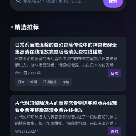
搜索
精选推荐
✦
28:03
9.0
日常系治愈温馨的奇幻冒险传说中的神兽觉醒全
集高清在线播放完整版高清免费在线播放
日常系治愈温馨的奇幻冒险传说中的神兽觉醒融合日常与剧
情张力，战斗场面酣畅，情感线饱满。来自日本的优秀动漫
作品，搜索精准追剧顺滑，无广告高清电影免费在线观看不
98万
2023
年
日常
打扰。
日常
动漫
日漫精选
完结
22:18
8.1
古代封印解除远古的青春恋爱物语完整版在线观
看免费完整版高清免费在线播放
古代封印解除远古的青春恋爱物语讲述了一段以奇幻为核心
的精彩故事，战斗场面酣畅，情感线饱满。来自美国的优秀
综艺作品，每日精选上新，免费畅享纯净观影空间，全平台
98万
2023
年
奇幻
无缝衔接。