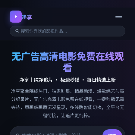
净享
无广告高清电影免费在线观
看
净享
｜纯净追片 · 极速秒播 · 每日精选上新
净享
聚合院线热门、独家剧集、精品动漫、爆款综艺与高
分纪录片，无广告高清电影免费在线观看，一键秒播无需
等待，原画级画质沉浸呈现，多线路智能切换，全平台无
缝衔接，让追片更纯粹。