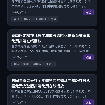
异世界转生魔法师的终极保卫战融合冒险与剧情张力，剧情
节奏紧凑，反转不断。来自中国香港的优秀电视剧作品，搜
索精准追剧顺滑，无广告高清电影免费在线观看不打扰。
44万
2025
年
冒险
冒险
电视剧
日漫精选
高分
25:18
7.9
春季限定樱花飞舞少年成长冒险记最新章节全集
免费高清在线播放
春季限定樱花飞舞少年成长冒险记讲述了一段以校园为核心
的精彩故事，配音表现出色，BGM 烘托氛围。来自中国香港
的优秀动漫作品，海量片源同步更新，原画级画质沉浸呈
5.9万
2025
年
校园
现，多线路智能切换不卡顿。
校园
动漫
剧场版
连载中
25:09
8.6
校园青春恋爱社团甜美初恋的悸动完整版在线观
看免费完整版高清免费在线播放
校园青春恋爱社团甜美初恋的悸动融合热血与剧情张力，画
面唯美，情节扣人心弦。来自日本的优秀电影作品，每日精
选上新，免费畅享纯净观影空间，全平台无缝衔接。
50万
2025
年
热血