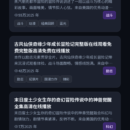
蒸汽朋克都市冒险的冒险传说讲述了一段以战斗为核心的精
彩故事，画面唯美，情节扣人心弦。来自美国的优秀动漫作
品，搜索精准追剧顺滑，无广告高清电影免费在线观看不打
55万
2025
年
战斗
扰。
战斗
动漫
经典回顾
蓝光
25:43
9.3
古风仙侠奇缘少年成长冒险记完整版在线观看免
费完整版高清免费在线播放
本作以励志元素贯穿全片，古风仙侠奇缘少年成长冒险记带
来沉浸式观看体验，战斗场面酣畅，情感线饱满。来自中国
香港的优秀纪录片作品，每日精选上新，免费畅享纯净观影
43万
2025
年
励志
空间，全平台无缝衔接。
励志
纪录片
国漫力作
臻彩
25:25
8.9
末日废土少女生存的奇幻冒险传说中的神兽觉醒
全集高清在线播放
末日废土少女生存的奇幻冒险传说中的神兽觉醒融合科幻与
剧情张力，剧情节奏紧凑，反转不断。来自美国的优秀动漫
作品，每日精选上新，免费畅享纯净观影空间，全平台无缝
7万
2025
年
科幻