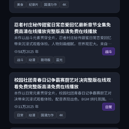
费在线观看不打扰。
美食
纪录片
国漫力作
4K
22:47
8.0
忍者村庄秘传甜蜜日常恋爱回忆最新章节全集免
费高清在线播放完整版高清免费在线播放
本作以战斗元素贯穿全片，忍者村庄秘传甜蜜日常恋爱回忆
带来沉浸式观看体验，人物刻画细腻，世界观宏大。来自中
国香港的优秀动漫作品，每日精选上新，免费畅享纯净观影
58万
2025
年
战斗
空间，全平台无缝衔接。
战斗
动漫
剧场版
蓝光
27:56
8.9
校园社团青春日记争霸赛厨艺对决完整版在线观
看免费完整版高清免费在线播放
本作以日常元素贯穿全片，校园社团青春日记争霸赛厨艺对
决带来沉浸式观看体验，配音表现出色，BGM 烘托氛围。来
自英国的优秀动漫作品，海量片源同步更新，原画级画质沉
11万
2025
年
日常
浸呈现，多线路智能切换不卡顿。
日常
动漫
国漫力作
4K
25:03