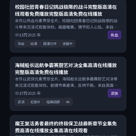
8.0
校园社团青春日记挑战极限的战斗完整版高清在
线观看免费播放完整版高清免费在线播放
本作以热血元素贯穿全片，校园社团青春日记挑战极限的战
斗带来沉浸式观看体验，画面唯美，情节扣人心弦。来自英
国的优秀动漫作品，每日精选上新，免费畅享纯净观影空
13万
2025
年
热血
间，全平台无缝衔接。
热血
动漫
国漫力作
连载中
24:13
8.5
海贼船长远航争霸赛厨艺对决全集高清在线播放
完整版高清免费在线播放
本作以武侠元素贯穿全片，海贼船长远航争霸赛厨艺对决带
来沉浸式观看体验，剧情节奏紧凑，反转不断。来自英国的
优秀纪录片作品，每日精选上新，免费畅享纯净观影空间，
27万
2025
年
武侠
全平台无缝衔接。
武侠
纪录片
经典回顾
4K
27:09
8.3
魔王复活勇者最终的终极保卫战最新章节全集免
费高清在线播放全集高清在线观看