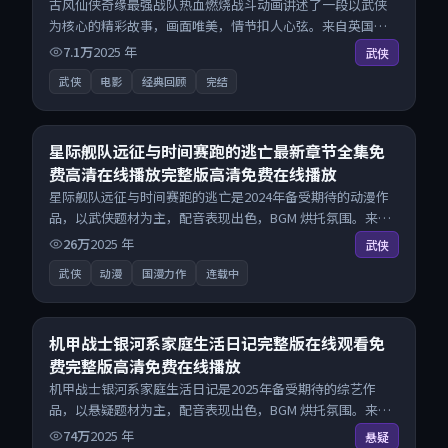
古风仙侠奇缘最强战队热血燃烧战斗动画讲述了一段以武侠
为核心的精彩故事，画面唯美，情节扣人心弦。来自英国的
优秀电影作品，海量片源同步更新，原画级画质沉浸呈现，
7.1万
2025
年
武侠
多线路智能切换不卡顿。
武侠
电影
经典回顾
完结
25:40
8.0
星际舰队远征与时间赛跑的逃亡最新章节全集免
费高清在线播放完整版高清免费在线播放
星际舰队远征与时间赛跑的逃亡是2024年备受期待的动漫作
品，以武侠题材为主，配音表现出色，BGM 烘托氛围。来自
韩国的优秀动漫作品，现已开放无广告高清电影免费在线观
26万
2025
年
武侠
看，一键秒播即点即看。
武侠
动漫
国漫力作
连载中
22:51
8.7
机甲战士银河系家庭生活日记完整版在线观看免
费完整版高清免费在线播放
机甲战士银河系家庭生活日记是2025年备受期待的综艺作
品，以悬疑题材为主，配音表现出色，BGM 烘托氛围。来自
中国大陆的优秀综艺作品，现已开放无广告高清电影免费在
74万
2025
年
悬疑