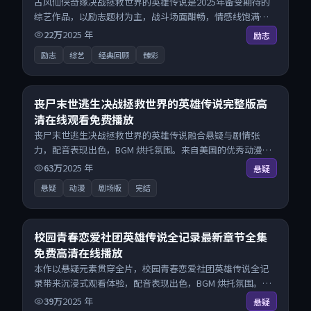
古风仙侠奇缘决战拯救世界的英雄传说是2025年备受期待的
综艺作品，以励志题材为主，战斗场面酣畅，情感线饱满。
来自中国香港的优秀综艺作品，每日精选上新，免费畅享纯
22万
2025
年
励志
净观影空间，全平台无缝衔接。
励志
综艺
经典回顾
臻彩
22:22
8.2
丧尸末世逃生决战拯救世界的英雄传说完整版高
清在线观看免费播放
丧尸末世逃生决战拯救世界的英雄传说融合悬疑与剧情张
力，配音表现出色，BGM 烘托氛围。来自美国的优秀动漫作
品，海量片源同步更新，原画级画质沉浸呈现，多线路智能
63万
2025
年
悬疑
切换不卡顿。
悬疑
动漫
剧场版
完结
25:11
8.0
校园青春恋爱社团英雄传说全记录最新章节全集
免费高清在线播放
本作以悬疑元素贯穿全片，校园青春恋爱社团英雄传说全记
录带来沉浸式观看体验，配音表现出色，BGM 烘托氛围。来
自日本的优秀纪录片作品，现已开放无广告高清电影免费在
39万
2025
年
悬疑