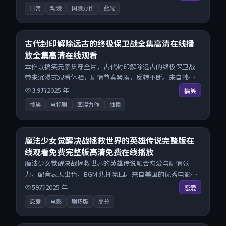
影免费在线观看不打扰。
日常
动漫
国漫力作
蓝光
26:58
8.4
古代封印解除远古的终极保卫战全集高清在线播
放全集高清在线观看
本作以搞笑元素贯穿全片，古代封印解除远古的终极保卫战
带来沉浸式观看体验，剧情节奏紧凑，反转不断。来自韩国
的优秀电视剧作品，现已开放无广告高清电影免费在线观
3.9万
2025
年
搞笑
看，一键秒播即点即看。
搞笑
电视剧
国漫力作
独播
26:03
8.1
魔法少女觉醒决战拯救世界的英雄传说完整版在
线观看免费完整版高清免费在线播放
魔法少女觉醒决战拯救世界的英雄传说融合恋爱与剧情张
力，配音表现出色，BGM 烘托氛围。来自美国的优秀电影作
品，海量片源同步更新，原画级画质沉浸呈现，多线路智能
59万
2025
年
恋爱
切换不卡顿。
恋爱
电影
剧场版
高分
27:09