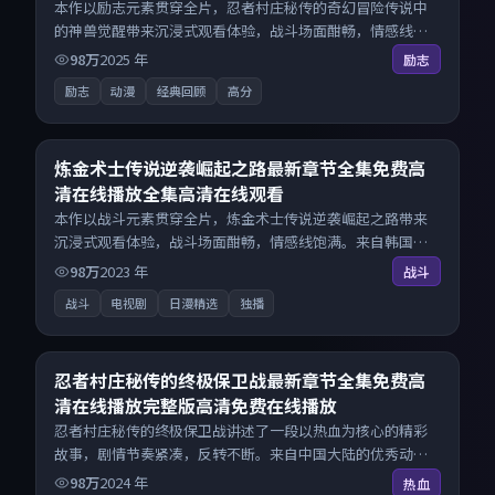
本作以励志元素贯穿全片，忍者村庄秘传的奇幻冒险传说中
的神兽觉醒带来沉浸式观看体验，战斗场面酣畅，情感线饱
满。来自中国大陆的优秀动漫作品，海量片源同步更新，原
98万
2025
年
励志
画级画质沉浸呈现，多线路智能切换不卡顿。
励志
动漫
经典回顾
高分
22:20
8.6
炼金术士传说逆袭崛起之路最新章节全集免费高
清在线播放全集高清在线观看
本作以战斗元素贯穿全片，炼金术士传说逆袭崛起之路带来
沉浸式观看体验，战斗场面酣畅，情感线饱满。来自韩国的
优秀电视剧作品，搜索精准追剧顺滑，无广告高清电影免费
98万
2023
年
战斗
在线观看不打扰。
战斗
电视剧
日漫精选
独播
25:30
8.3
忍者村庄秘传的终极保卫战最新章节全集免费高
清在线播放完整版高清免费在线播放
忍者村庄秘传的终极保卫战讲述了一段以热血为核心的精彩
故事，剧情节奏紧凑，反转不断。来自中国大陆的优秀动漫
作品，现已开放无广告高清电影免费在线观看，一键秒播即
98万
2024
年
热血