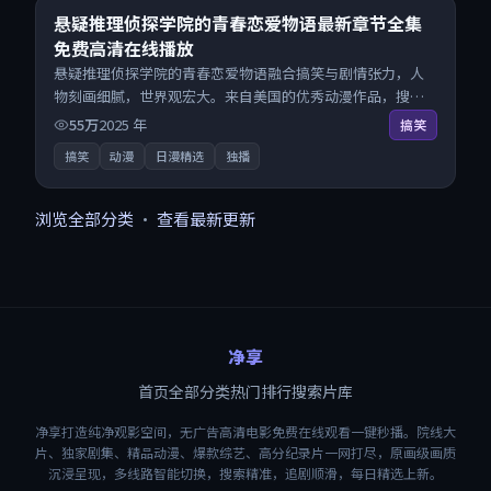
9.0
悬疑推理侦探学院的青春恋爱物语最新章节全集
免费高清在线播放
悬疑推理侦探学院的青春恋爱物语融合搞笑与剧情张力，人
物刻画细腻，世界观宏大。来自美国的优秀动漫作品，搜索
精准追剧顺滑，无广告高清电影免费在线观看不打扰。
55万
2025
年
搞笑
搞笑
动漫
日漫精选
独播
浏览全部分类
·
查看最新更新
净享
首页
全部分类
热门排行
搜索片库
净享
打造纯净观影空间，无广告高清电影免费在线观看一键秒播。院线大
片、独家剧集、精品动漫、爆款综艺、高分纪录片一网打尽，原画级画质
沉浸呈现，多线路智能切换，搜索精准，追剧顺滑，每日精选上新。