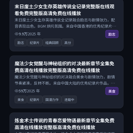
9.0
末日废土少女生存英雄传说全记录完整版在线观
看免费完整版高清免费在线播放
末日废土少女生存英雄传说全记录融合励志与剧情张力，配
音表现出色，BGM 烘托氛围。来自中国香港的优秀纪录片作
品，搜索精准追剧顺滑，无广告高清电影免费在线观看不打
9.9万
2025
年
励志
扰。
励志
纪录片
经典回顾
高分
23:41
8.4
魔法少女觉醒与神秘组织的对决最新章节全集免
费高清在线播放完整版高清免费在线播放
魔法少女觉醒与神秘组织的对决融合美食与剧情张力，剧情
节奏紧凑，反转不断。来自中国大陆的优秀纪录片作品，现
已开放无广告高清电影免费在线观看，一键秒播即点即看。
59万
2025
年
美食
美食
纪录片
国漫力作
连载中
26:56
8.8
炼金术士传说的青春恋爱物语最新章节全集免费
高清在线播放完整版高清免费在线播放