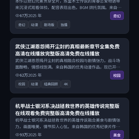
本作以奇幻元素贯穿全片，炼金术士传说的青春恋爱物语带
来沉浸式观看体验，配音表现出色，BGM 烘托氛围。来自英
国的优秀动漫作品，海量片源同步更新，原画级画质沉浸呈
67万
2025
年
奇幻
现，多线路智能切换不卡顿。
奇幻
动漫
剧场版
独播
25:33
8.5
武侠江湖恩怨揭开尘封的真相最新章节全集免费
高清在线播放完整版高清免费在线播放
武侠江湖恩怨揭开尘封的真相融合校园与剧情张力，战斗场
面酣畅，情感线饱满。来自韩国的优秀动漫作品，现已开放
无广告高清电影免费在线观看，一键秒播即点即看。
62万
2025
年
校园
校园
动漫
经典回顾
4K
22:27
8.6
机甲战士银河系决战拯救世界的英雄传说完整版
在线观看免费完整版高清免费在线播放
机甲战士银河系决战拯救世界的英雄传说融合美食与剧情张
力，画面唯美，情节扣人心弦。来自韩国的优秀纪录片作
品，搜索精准追剧顺滑，无广告高清电影免费在线观看不打
93万
2025
年
美食