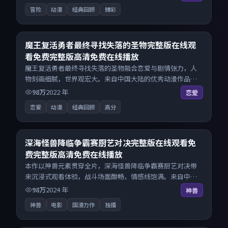
免费在线观看不打扰。
冒险
动漫
经典回顾
臻彩
24:48
8.3
魔王复活勇者最终寻找失落的圣物完整版在线观
看免费完整版高清免费在线播放
魔王复活勇者最终寻找失落的圣物融合恋爱与剧情张力，人
物刻画细腻，世界观宏大。来自中国大陆的优秀动漫作品，
现已开放无广告高清电影免费在线观看，一键秒播即点即
98万
2022
年
恋爱
看。
恋爱
动漫
经典回顾
高分
26:05
8.1
深海怪兽降临争霸赛厨艺对决完整版在线观看免
费完整版高清免费在线播放
本作以神兽元素贯穿全片，深海怪兽降临争霸赛厨艺对决带
来沉浸式观看体验，战斗场面酣畅，情感线饱满。来自中国
大陆的优秀电影作品，搜索精准追剧顺滑，无广告高清电影
98万
2024
年
神兽
免费在线观看不打扰。
神兽
电影
国漫力作
独播
25:52