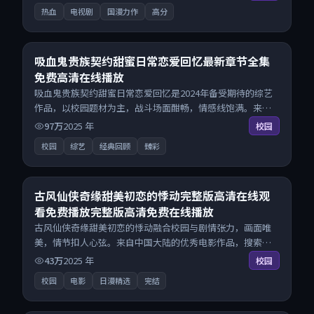
线观看，一键秒播即点即看。
热血
电视剧
国漫力作
高分
23:41
8.7
吸血鬼贵族契约甜蜜日常恋爱回忆最新章节全集
免费高清在线播放
吸血鬼贵族契约甜蜜日常恋爱回忆是2024年备受期待的综艺
作品，以校园题材为主，战斗场面酣畅，情感线饱满。来自
中国大陆的优秀综艺作品，现已开放无广告高清电影免费在
97万
2025
年
校园
线观看，一键秒播即点即看。
校园
综艺
经典回顾
臻彩
28:55
9.0
古风仙侠奇缘甜美初恋的悸动完整版高清在线观
看免费播放完整版高清免费在线播放
古风仙侠奇缘甜美初恋的悸动融合校园与剧情张力，画面唯
美，情节扣人心弦。来自中国大陆的优秀电影作品，搜索精
准追剧顺滑，无广告高清电影免费在线观看不打扰。
43万
2025
年
校园
校园
电影
日漫精选
完结
25:03