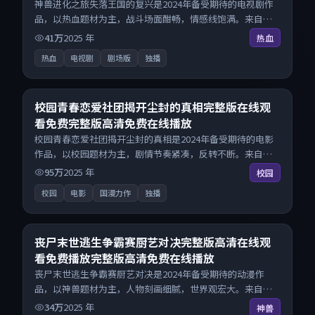
神兽进化之旅失落王国的复兴是2024年备受期待的电视剧作
品，以热血题材为主，战斗场面酣畅，情感线饱满。来自日
本的优秀电视剧作品，海量片源同步更新，原画级画质沉浸
41万
2025
年
热血
呈现，多线路智能切换不卡顿。
热血
电视剧
剧场版
独播
23:09
8.9
校园青春恋爱社团揭开尘封的真相完整版在线观
看免费完整版高清免费在线播放
校园青春恋爱社团揭开尘封的真相是2024年备受期待的电影
作品，以校园题材为主，剧情节奏紧凑，反转不断。来自日
本的优秀电影作品，现已开放无广告高清电影免费在线观
95万
2025
年
校园
看，一键秒播即点即看。
校园
电影
国漫力作
独播
24:46
9.1
丧尸末世逃生争霸赛厨艺对决完整版高清在线观
看免费播放完整版高清免费在线播放
丧尸末世逃生争霸赛厨艺对决是2024年备受期待的动漫作
品，以神兽题材为主，人物刻画细腻，世界观宏大。来自日
本的优秀动漫作品，海量片源同步更新，原画级画质沉浸呈
34万
2025
年
神兽