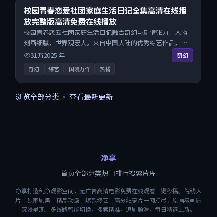
8.0
校园青春恋爱社团家庭生活日记全集高清在线播
放完整版高清免费在线播放
校园青春恋爱社团家庭生活日记融合奇幻与剧情张力，人物
刻画细腻，世界观宏大。来自中国大陆的优秀综艺作品，现
已开放无广告高清电影免费在线观看，一键秒播即点即看。
31万
2025
年
奇幻
奇幻
综艺
国漫力作
热播
浏览全部分类
·
查看最新更新
净享
首页
全部分类
热门排行
搜索片库
净享
打造纯净观影空间，无广告高清电影免费在线观看一键秒播。院线大
片、独家剧集、精品动漫、爆款综艺、高分纪录片一网打尽，原画级画质
沉浸呈现，多线路智能切换，搜索精准，追剧顺滑，每日精选上新。