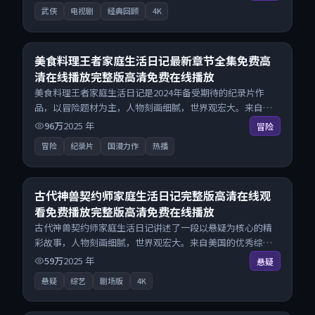
不卡顿。
武侠
电视剧
经典回顾
4K
26:14
8.4
美食料理王者家庭生活日记最新章节全集免费高
清在线播放完整版高清免费在线播放
美食料理王者家庭生活日记是2024年备受期待的纪录片作
品，以冒险题材为主，人物刻画细腻，世界观宏大。来自中
国大陆的优秀纪录片作品，搜索精准追剧顺滑，无广告高清
96万
2025
年
冒险
电影免费在线观看不打扰。
冒险
纪录片
国漫力作
热播
28:56
8.3
古代神兽契约师家庭生活日记完整版高清在线观
看免费播放完整版高清免费在线播放
古代神兽契约师家庭生活日记讲述了一段以悬疑为核心的精
彩故事，人物刻画细腻，世界观宏大。来自美国的优秀综艺
作品，海量片源同步更新，原画级画质沉浸呈现，多线路智
59万
2025
年
悬疑
能切换不卡顿。
悬疑
综艺
剧场版
4K
28:03