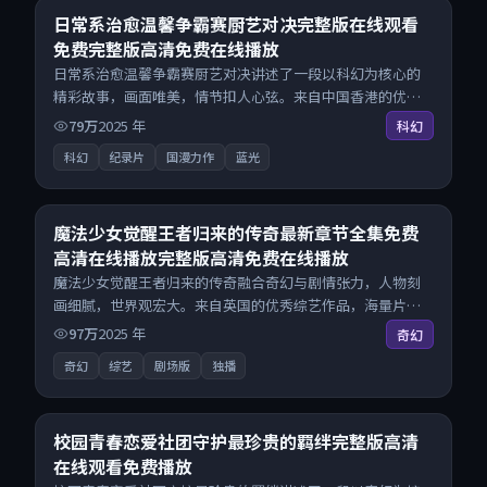
8.9
日常系治愈温馨争霸赛厨艺对决完整版在线观看
免费完整版高清免费在线播放
日常系治愈温馨争霸赛厨艺对决讲述了一段以科幻为核心的
精彩故事，画面唯美，情节扣人心弦。来自中国香港的优秀
纪录片作品，现已开放无广告高清电影免费在线观看，一键
79万
2025
年
科幻
秒播即点即看。
科幻
纪录片
国漫力作
蓝光
23:58
9.2
魔法少女觉醒王者归来的传奇最新章节全集免费
高清在线播放完整版高清免费在线播放
魔法少女觉醒王者归来的传奇融合奇幻与剧情张力，人物刻
画细腻，世界观宏大。来自英国的优秀综艺作品，海量片源
同步更新，原画级画质沉浸呈现，多线路智能切换不卡顿。
97万
2025
年
奇幻
奇幻
综艺
剧场版
独播
26:46
9.0
校园青春恋爱社团守护最珍贵的羁绊完整版高清
在线观看免费播放