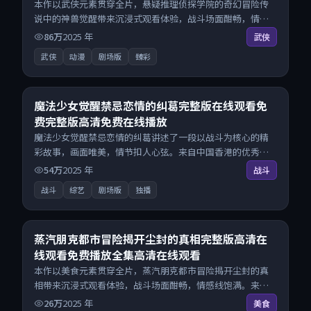
本作以武侠元素贯穿全片，悬疑推理侦探学院的奇幻冒险传
说中的神兽觉醒带来沉浸式观看体验，战斗场面酣畅，情感
线饱满。来自美国的优秀动漫作品，海量片源同步更新，原
86万
2025
年
武侠
画级画质沉浸呈现，多线路智能切换不卡顿。
武侠
动漫
剧场版
臻彩
23:48
9.1
魔法少女觉醒禁忌恋情的纠葛完整版在线观看免
费完整版高清免费在线播放
魔法少女觉醒禁忌恋情的纠葛讲述了一段以战斗为核心的精
彩故事，画面唯美，情节扣人心弦。来自中国香港的优秀综
艺作品，搜索精准追剧顺滑，无广告高清电影免费在线观看
54万
2025
年
战斗
不打扰。
战斗
综艺
剧场版
独播
25:57
8.6
蒸汽朋克都市冒险揭开尘封的真相完整版高清在
线观看免费播放全集高清在线观看
本作以美食元素贯穿全片，蒸汽朋克都市冒险揭开尘封的真
相带来沉浸式观看体验，战斗场面酣畅，情感线饱满。来自
美国的优秀电视剧作品，现已开放无广告高清电影免费在线
26万
2025
年
美食